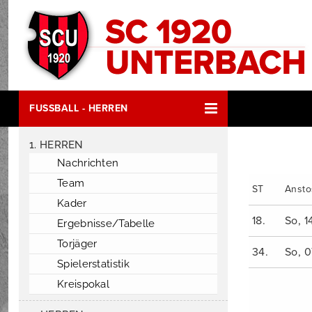
FUSSBALL - HERREN
1. HERREN
Nachrichten
Team
ST
Anst
Kader
18.
So, 14
Ergebnisse/Tabelle
Torjäger
34.
So, 0
Spielerstatistik
Kreispokal