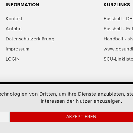
INFORMATION
KURZLINKS
Kontakt
Fussball - DF
Anfahrt
Fussball - Fu
Datenschutzerklärung
Handball - si
Impressum
www.gesundhe
LOGIN
SCU-Linklist
isiert mit
zLiga Vereinshomepage
echnologien von Dritten, um ihre Dienste anzubieten, 
Interessen der Nutzer anzuzeigen.
AKZEPTIEREN