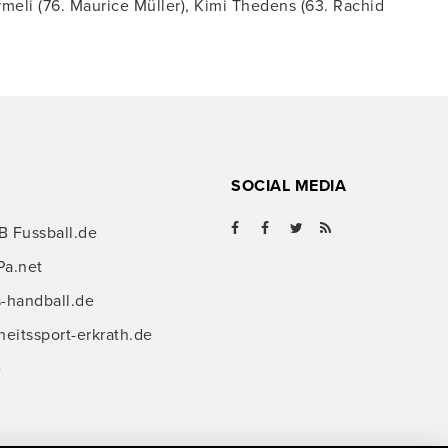
meli (76. Maurice Müller), Kimi Thedens (63. Rachid
SOCIAL MEDIA
B Fussball.de
Pa.net
s-handball.de
itssport-erkrath.de
e