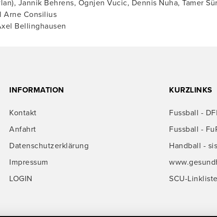
lan), Jannik Behrens, Ognjen Vucic, Dennis Nuha, Tamer Sür
ll Arne Consilius
xel Bellinghausen
INFORMATION
KURZLINKS
Kontakt
Fussball - DF
Anfahrt
Fussball - Fu
Datenschutzerklärung
Handball - si
Impressum
www.gesundhe
LOGIN
SCU-Linklist