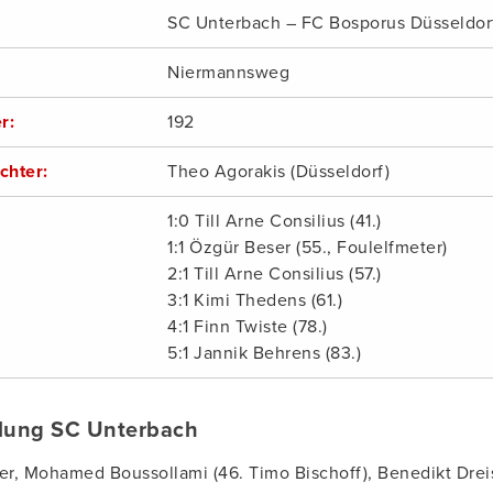
SC Unterbach – FC Bosporus Düsseldorf 
Niermannsweg
r:
192
chter:
Theo Agorakis (Düsseldorf)
1:0 Till Arne Consilius (41.)
1:1 Özgür Beser (55., Foulelfmeter)
2:1 Till Arne Consilius (57.)
3:1 Kimi Thedens (61.)
4:1 Finn Twiste (78.)
5:1 Jannik Behrens (83.)
llung SC Unterbach
er, Mohamed Boussollami (46. Timo Bischoff), Benedikt Dreist,