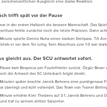
zwischenzeitlichen Ausgleich eine starke Reaktion.
ch trifft spät vor der Pause
ar in der ersten Halbzeit die bessere Mannschaft. Das Spiel
schluss fehlte zunächst noch die letzte Präzision. Dann sc
. Minute spielte Dennis Nuha einen starken Steilpass. Till A
 blieb er vor dem Tor ruhig. Sein Abschluss zum 1:0 war star
s gleicht aus. Der SCU antwortet sofort.
Pause kam Bosporus per Foulelfmeter zurück. Özgür Beser v
Doch die Antwort des SC Unterbach folgte direkt.
Minuten später brachte Jannik Behrens eine punktgenaue Flan
ar überlegt und kühl vollendet. Das Team von Trainer Bel
. Minute erhöhte Kimi Thedens auf 3:1. Jannik Behrens und O
und traf zu seinem dritten Saisontor.