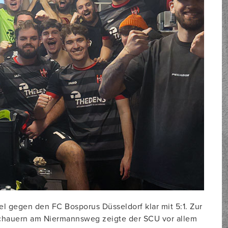
 gegen den FC Bosporus Düsseldorf klar mit 5:1. Zur
uschauern am Niermannsweg zeigte der SCU vor allem