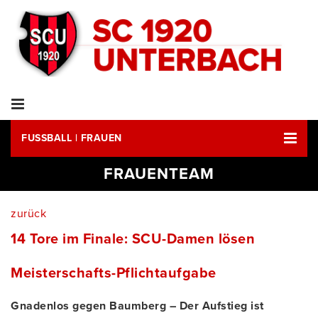
FUSSBALL | FRAUEN
FRAUENTEAM
zurück
14 Tore im Finale: SCU-Damen lösen
Meisterschafts-Pflichtaufgabe
Gnadenlos gegen Baumberg – Der Aufstieg ist