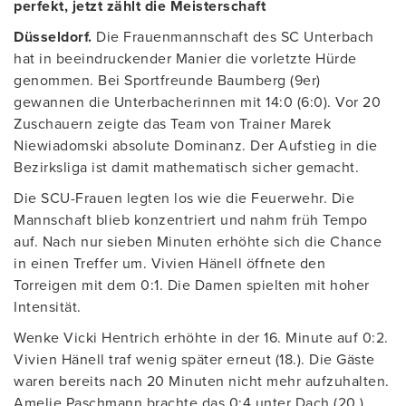
perfekt, jetzt zählt die Meisterschaft
Düsseldorf.
Die Frauenmannschaft des SC Unterbach
hat in beeindruckender Manier die vorletzte Hürde
genommen. Bei Sportfreunde Baumberg (9er)
gewannen die Unterbacherinnen mit 14:0 (6:0). Vor 20
Zuschauern zeigte das Team von Trainer Marek
Niewiadomski absolute Dominanz. Der Aufstieg in die
Bezirksliga ist damit mathematisch sicher gemacht.
Die SCU-Frauen legten los wie die Feuerwehr. Die
Mannschaft blieb konzentriert und nahm früh Tempo
auf. Nach nur sieben Minuten erhöhte sich die Chance
in einen Treffer um. Vivien Hänell öffnete den
Torreigen mit dem 0:1. Die Damen spielten mit hoher
Intensität.
Wenke Vicki Hentrich erhöhte in der 16. Minute auf 0:2.
Vivien Hänell traf wenig später erneut (18.). Die Gäste
waren bereits nach 20 Minuten nicht mehr aufzuhalten.
Amelie Paschmann brachte das 0:4 unter Dach (20.).