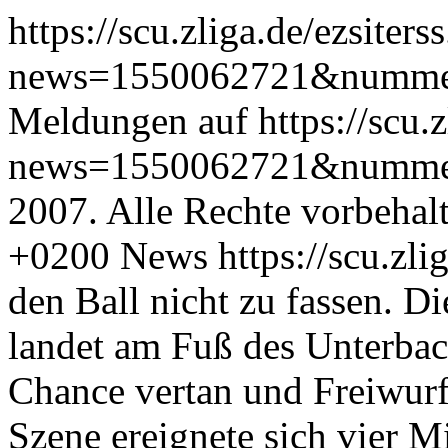
https://scu.zliga.de/ezsiters
news=1550062721&numm
Meldungen auf https://scu.z
news=1550062721&numme
2007. Alle Rechte vorbehal
+0200
News
https://scu.zli
den Ball nicht zu fassen. Di
landet am Fuß des Unterbac
Chance vertan und Freiwurf
Szene ereignete sich vier M