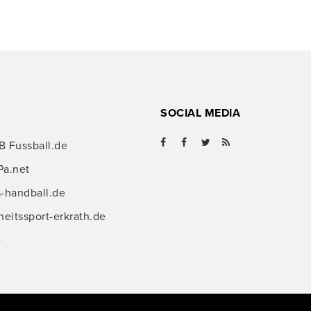
SOCIAL MEDIA
B Fussball.de
Pa.net
s-handball.de
itssport-erkrath.de
e