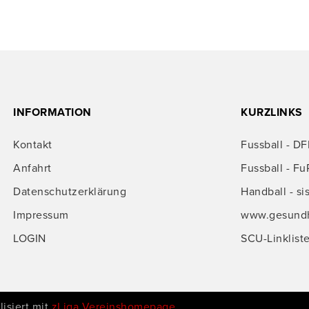
INFORMATION
KURZLINKS
Kontakt
Fussball - DF
Anfahrt
Fussball - Fu
Datenschutzerklärung
Handball - si
Impressum
www.gesundhe
LOGIN
SCU-Linklist
isiert mit
zLiga Vereinshomepage