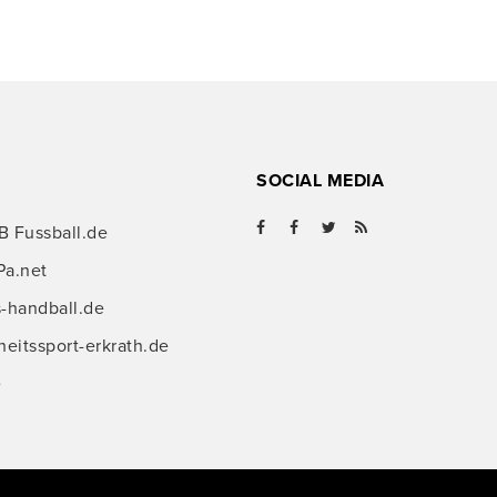
SOCIAL MEDIA
B Fussball.de
Pa.net
s-handball.de
itssport-erkrath.de
e