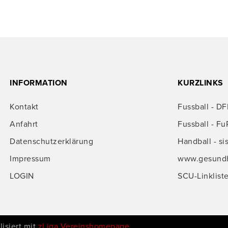
INFORMATION
KURZLINKS
Kontakt
Fussball - DF
Anfahrt
Fussball - Fu
Datenschutzerklärung
Handball - si
Impressum
www.gesundhe
LOGIN
SCU-Linklist
isiert mit
zLiga Vereinshomepage