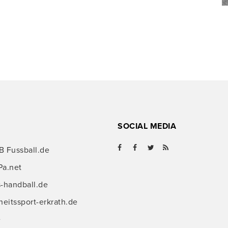
SOCIAL MEDIA
B Fussball.de
Pa.net
s-handball.de
itssport-erkrath.de
e