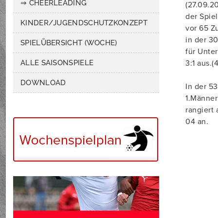
⇒ CHEERLEADING
(27.09.2
der Spie
KINDER/JUGENDSCHUTZKONZEPT
vor 65 Z
in der 3
SPIELÜBERSICHT (WOCHE)
für Unte
ALLE SAISONSPIELE
3:1 aus.(4
DOWNLOAD
In der 5
1.Männer
rangiert
04 an.